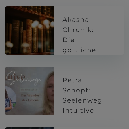
1 Jahr
Akasha-
Chronik:
Die
göttliche
Bibliothek
deiner
Seele
Petra
Schopf:
1 Jahr
Seelenweg
Intuitive
1 Jahr