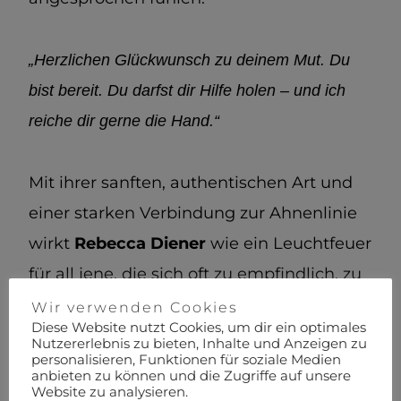
„Herzlichen Glückwunsch zu deinem Mut. Du
bist bereit. Du darfst dir Hilfe holen – und ich
reiche dir gerne die Hand.“
Mit ihrer sanften, authentischen Art und
einer starken Verbindung zur Ahnenlinie
wirkt
Rebecca Diener
wie ein Leuchtfeuer
für all jene, die sich oft zu empfindlich, zu
emotional oder zu sensibel gefühlt haben.
Wir verwenden Cookies
Diese Website nutzt Cookies, um dir ein optimales
Nutzererlebnis zu bieten, Inhalte und Anzeigen zu
personalisieren, Funktionen für soziale Medien
Sie erinnert daran:
Deine Feinfühligkeit ist
anbieten zu können und die Zugriffe auf unsere
Website zu analysieren.
keine Schwäche. Sie ist dein Kompass.