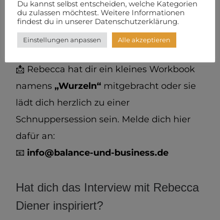
Du kannst selbst entscheiden, welche Kategorien
du zulassen möchtest. Weitere Informationen
findest du in unserer Datenschutzerklärung.
Dein Geschenk
Einstellungen anpassen
Alle akzeptieren
📩 Rebecca hat dir ein kleines Workbook
namens
„Wurzeln“
mitgebracht oder sie
lädt dich herzlich zu einer
Schnuppersession sein. Melde dich hier
dafür an:
📧
info@balance-und-business.de
Hat dich das Interview mit Rebecca
Diener inspiriert?