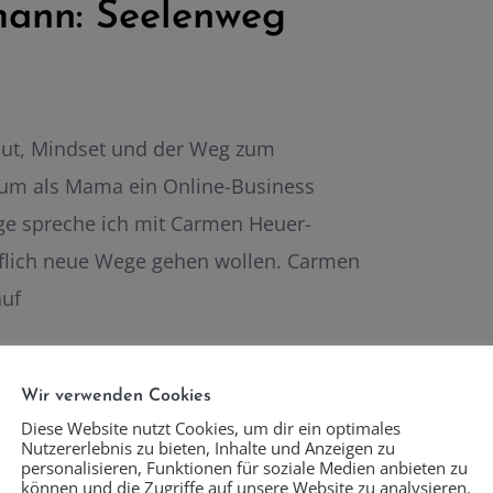
ann: Seelenweg
Mut, Mindset und der Weg zum
 um als Mama ein Online-Business
ge spreche ich mit Carmen Heuer-
uflich neue Wege gehen wollen. Carmen
auf
Wir verwenden Cookies
Diese Website nutzt Cookies, um dir ein optimales
Nutzererlebnis zu bieten, Inhalte und Anzeigen zu
personalisieren, Funktionen für soziale Medien anbieten zu
können und die Zugriffe auf unsere Website zu analysieren.