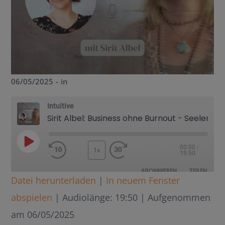
06/05/2025
in
Intuitive
Sirit Albel: Business ohne Burnout - Seelenwege Interview
00:00
/
1x
19:50
ABONNIEREN
TEILEN
Datei herunterladen
|
In neuem Fenster
TEILEN
abspielen
|
Audiolänge: 19:50
|
Aufgenommen
RSS FEED
LINK
am 06/05/2025