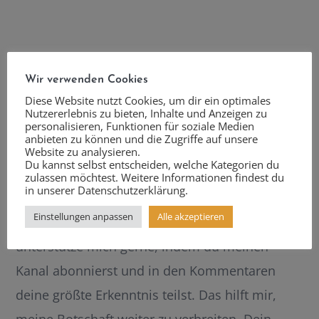
Ich danke dir für deine Zeit, für deinen Willen,
Wir verwenden Cookies
etwas zu verändern und dein Sein.
Diese Website nutzt Cookies, um dir ein optimales
Nutzererlebnis zu bieten, Inhalte und Anzeigen zu
Deine Liebe verändert die Welt. Erst deine
personalisieren, Funktionen für soziale Medien
anbieten zu können und die Zugriffe auf unsere
ganze eigene Welt und dann strahlst du über
Website zu analysieren.
Du kannst selbst entscheiden, welche Kategorien du
dich hinaus und wir heben gemeinsam die
zulassen möchtest. Weitere Informationen findest du
in unserer Datenschutzerklärung.
Frequenz in dieser Gesellschaft an.
Einstellungen anpassen
Alle akzeptieren
Wenn diese Episode wertvoll für dich,
unterstütze mich gerne, indem du meinen
Kanal abonnierst und in den Kommentaren
deine größte Erkenntnis teilst. Das hilft mir,