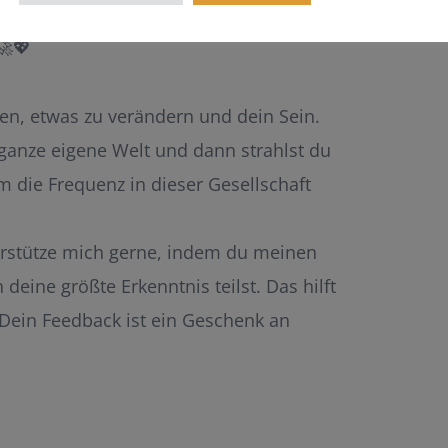
rmieren, dann bewirb dich jetzt und
🚀💖
llen, etwas zu verändern und dein Sein.
 ganze eigene Welt und dann strahlst du
 die Frequenz in dieser Gesellschaft
terstütze mich gerne, indem du meinen
eine größte Erkenntnis teilst. Das hilft
 Dein Feedback ist ein Geschenk an