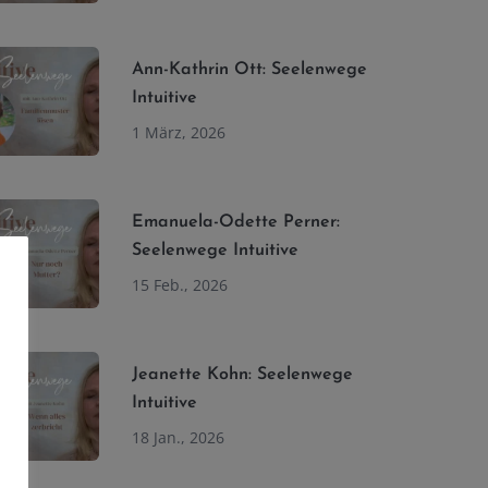
Ann-Kathrin Ott: Seelenwege
Intuitive
1 März, 2026
Emanuela-Odette Perner:
Seelenwege Intuitive
15 Feb., 2026
Jeanette Kohn: Seelenwege
Intuitive
18 Jan., 2026