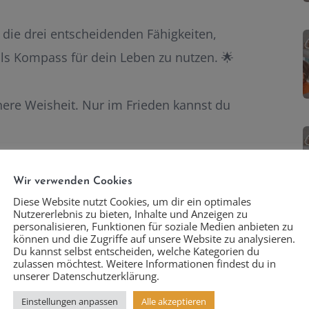
 die drei entscheidenden Fähigkeiten,
als Kompass für dein Leben zu nutzen. 🌟
innere Weisheit. Nur im Frieden kannst du
it deine Intuition dich genau dorthin
Wir verwenden Cookies
Diese Website nutzt Cookies, um dir ein optimales
Nutzererlebnis zu bieten, Inhalte und Anzeigen zu
personalisieren, Funktionen für soziale Medien anbieten zu
können und die Zugriffe auf unsere Website zu analysieren.
Intuition ernst und folge ihnen. Sie
Du kannst selbst entscheiden, welche Kategorien du
zulassen möchtest. Weitere Informationen findest du in
en.
unserer Datenschutzerklärung.
Einstellungen anpassen
Alle akzeptieren