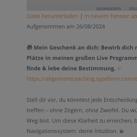
ABONNIEREN
TEI
Datei herunterladen
|
In neuem Fenster ab
TEILEN
Aufgenommen am 26/08/2024
RSS FEED
LINK
🎁 Mein Geschenk an dich: Bewirb dich 
EMBED
Plätze in meinen großen Live Programm
finde & lebe deine Bestimmung.
✨
https://alignmentcoaching.typeform.com/
Stell dir vor, du könntest jede Entscheidu
treffen – ohne Zögern, ohne Zweifel. Du w
Weg bist. Um diese Klarheit zu erreichen, 
Navigationssystem: deine Intuition. 💫