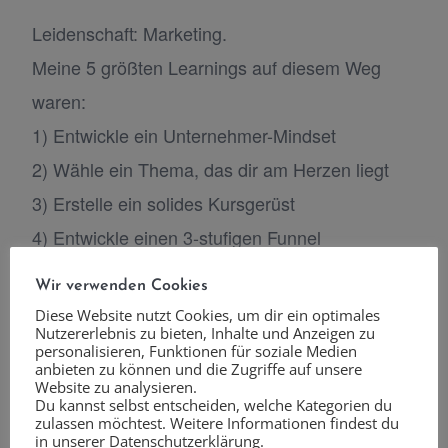
Leidenschaft: Marketing.
Meine 5 größten Learnings auf diesem Weg
waren:
1) Entwickle ein Unternehmer-Mindset
2) Wähle ein Thema, das dir am Herzen liegt
3) Erstelle ein solides Kursgerüst
4) Entwickle einen 3-stufigen Funnel
5) Nutze Social Media als Visitenkarte und
Wir verwenden Cookies
baue eine E-Mail-Liste auf
Diese Website nutzt Cookies, um dir ein optimales
Nutzererlebnis zu bieten, Inhalte und Anzeigen zu
personalisieren, Funktionen für soziale Medien
anbieten zu können und die Zugriffe auf unsere
Diese Strategien halfen nicht nur mir, sondern
Website zu analysieren.
auch Coaches wie Doris, die innerhalb von 1,5
Du kannst selbst entscheiden, welche Kategorien du
zulassen möchtest. Weitere Informationen findest du
Monaten große Aufträge gewann. Dein
in unserer Datenschutzerklärung.