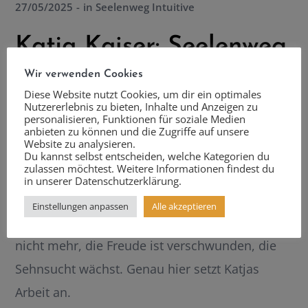
27/05/2025
in
Seelenweg Intuitive
Katja Kaiser: Seelenweg
Wir verwenden Cookies
Intuitive
Diese Website nutzt Cookies, um dir ein optimales
Nutzererlebnis zu bieten, Inhalte und Anzeigen zu
personalisieren, Funktionen für soziale Medien
Sicherheit oder Freiheit? Viele Frauen, die
anbieten zu können und die Zugriffe auf unsere
Website zu analysieren.
jahrelang erfolgreich im Beruf waren, spüren
Du kannst selbst entscheiden, welche Kategorien du
zulassen möchtest. Weitere Informationen findest du
irgendwann: Das kann noch nicht alles
in unserer Datenschutzerklärung.
gewesen sein. Der alte Job fühlt sich sicher an –
Einstellungen anpassen
Alle akzeptieren
aber nicht mehr richtig. Die Werte stimmen
nicht mehr, die Freude ist verschwunden, die
Sehnsucht wächst. Genau hier setzt Katjas
Arbeit an.