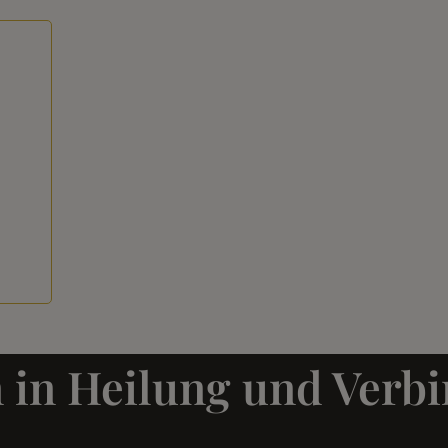
„21 Tage, die mich näher zu mir
„De
selbst gebracht haben. Ich fühle mich
nic
jetzt sicherer und geerdeter. Danke,
mei
Annie!“
-Ulrike
n in Heilung und Verb