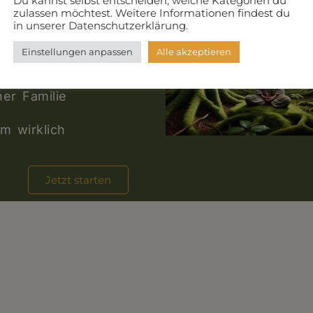
Du kannst selbst entscheiden, welche Kategorien du
zulassen möchtest. Weitere Informationen findest du
in unserer Datenschutzerklärung.
Einstellungen anpassen
Alle akzeptieren
t in
ner Familie
m wirklich
Jetzt starten