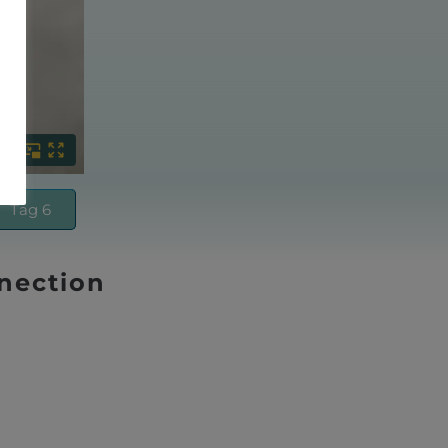
Tag 6
nection