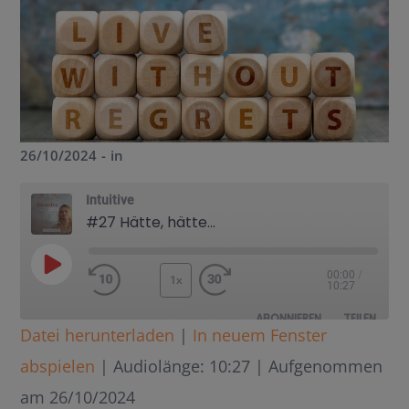
26/10/2024
in
Intuitive
#27 Hätte, hätte...
00:00
/
1x
10:27
ABONNIEREN
TEILEN
Datei herunterladen
|
In neuem Fenster
TEILEN
abspielen
|
Audiolänge: 10:27
|
Aufgenommen
RSS FEED
LINK
am 26/10/2024