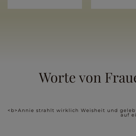
Worte von Fraue
as
<b>Einfach nur DANKE liebe Annie. Ich bin s