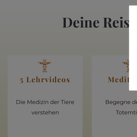
Deine Reis
5 Lehrvideos
Medita
Die Medizin der Tiere
Begegne d
verstehen
Totemti