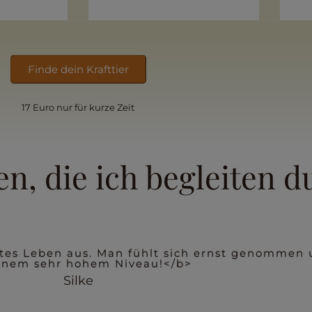
Finde dein Krafttier
17 Euro nur f
ü
r kurze Zeit
n, die ich begleiten du
o dankbar für all die wertvollen Themen, die m
lassen. </b>
Sandra