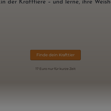
n der Krafttiere – und lerne, ihre Weish
Finde dein Krafttier
17 Euro nur f
ü
r kurze Zeit