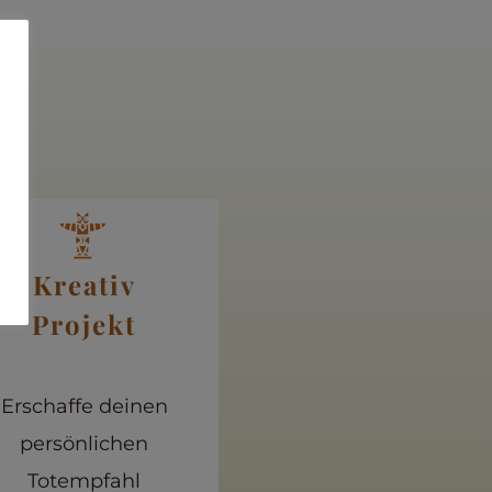
“
Kreativ
Projekt
Erschaffe deinen
persönlichen
Totempfahl