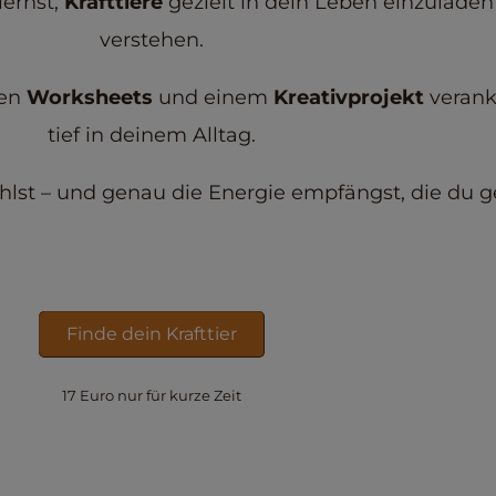
 lernst,
Krafttiere
gezielt in dein Leben einzulade
verstehen.
den
Worksheets
und einem
Kreativprojekt
verank
tief in deinem Alltag.
hlst – und genau die Energie empfängst, die du g
Finde dein Krafttier
17 Euro nur f
ü
r kurze Zeit