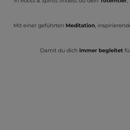
In
Roots & Spirits
findest du dein
Totemtier
,
Mit einer geführten
Meditation
, inspirieren
Damit du dich
immer begleitet
fü