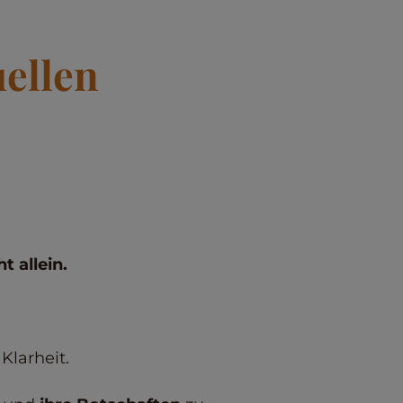
uellen
t allein.
Klarheit.