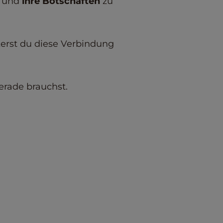
n und
ihre Botschaften
zu
erst du diese Verbindung
erade brauchst.